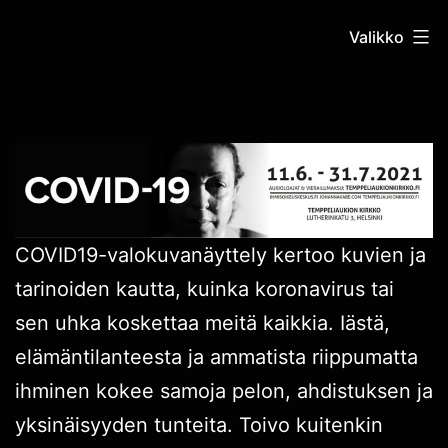
Siirry
katsoihminen.
Valikko
sisältöön
19
COVID19-valokuvanäyttely kertoo kuvien ja
tarinoiden kautta, kuinka koronavirus tai
sen uhka koskettaa meitä kaikkia. Iästä,
elämäntilanteesta ja ammatista riippumatta
ihminen kokee samoja pelon, ahdistuksen ja
yksinäisyyden tunteita. Toivo kuitenkin